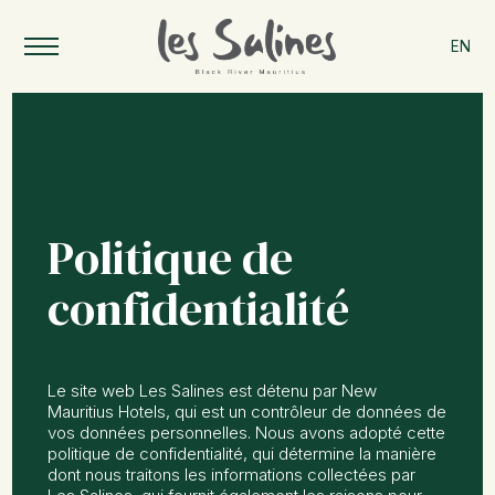
EN
P
o
l
i
t
i
q
u
e
d
e
c
o
n
f
i
d
e
n
t
i
a
l
i
t
é
Le site web Les Salines est détenu par New
Mauritius Hotels, qui est un contrôleur de données de
vos données personnelles. Nous avons adopté cette
politique de confidentialité, qui détermine la manière
dont nous traitons les informations collectées par